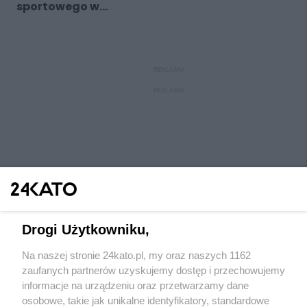
sportowego w...
REKLAMA
REKLAMA
Drogi Użytkowniku,
Na naszej stronie 24kato.pl, my oraz naszych 1162
Wydawca mediów
lokalnych
zaufanych partnerów uzyskujemy dostęp i przechowujemy
informacje na urządzeniu oraz przetwarzamy dane
osobowe, takie jak unikalne identyfikatory, standardowe