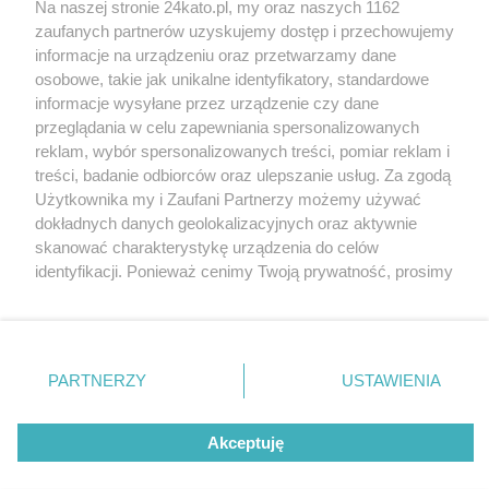
Na naszej stronie 24kato.pl, my oraz naszych 1162
Wydawca mediów
lokalnych
zaufanych partnerów uzyskujemy dostęp i przechowujemy
informacje na urządzeniu oraz przetwarzamy dane
osobowe, takie jak unikalne identyfikatory, standardowe
informacje wysyłane przez urządzenie czy dane
przeglądania w celu zapewniania spersonalizowanych
reklam, wybór spersonalizowanych treści, pomiar reklam i
Nie zapomnij
treści, badanie odbiorców oraz ulepszanie usług. Za zgodą
zapoznać się z:
polityką prywatności
regulamin korzystania z portali
Użytkownika my i Zaufani Partnerzy możemy używać
Twoje
miasto
Skontakuj się
z nami
dokładnych danych geolokalizacyjnych oraz aktywnie
Piekary Śląskie
Kontakt
skanować charakterystykę urządzenia do celów
Chorzów
Wydawca
identyfikacji. Ponieważ cenimy Twoją prywatność, prosimy
Tarnowskie Góry
Redakcja
Ruda Śląska
Newsletter
o zgodę na korzystanie z tych technologii poprzez
Świętochłowice
Reklama
kliknięcie „Akceptuję”. Zgoda jest dobrowolna i zawsze
Tychy
możesz ją zmienić/wycofać klikając przycisk ustawień
Bytom
Katowice
prywatności znajdujący się w lewym dolnym rogu strony
PARTNERZY
USTAWIENIA
Gliwice
. Niektóre rodzaje przetwarzania danych nie wymagają
Zabrze
Zagłębie
zgody użytkownika, ale masz prawo sprzeciwić się
Akceptuję
takiemu przetwarzaniu. Preferencje będą miały
zastosowania tylko na tej witrynie.