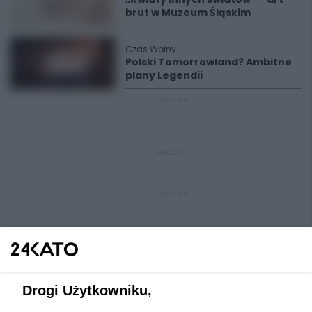
brut w Muzeum Śląskim
Czas Wolny
Polski Tomorrowland? Ambitne
plany Legendii
REKLAMA
REKLAMA
REKLAMA
Drogi Użytkowniku,