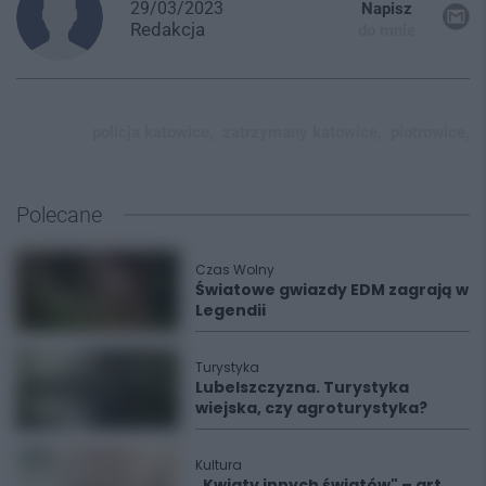
29/03/2023
Napisz
Redakcja
do mnie
policja katowice,
zatrzymany katowice,
piotrowice,
Polecane
Czas Wolny
Światowe gwiazdy EDM zagrają w
Legendii
Turystyka
Lubelszczyzna. Turystyka
wiejska, czy agroturystyka?
Kultura
„Kwiaty innych światów" – art