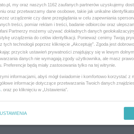
89 zdarzeń drogowych w Katowicach w
kato.pl, my oraz naszych 1162 zaufanych partnerów uzyskujemy dos
okresie świąt
niu oraz przetwarzamy dane osobowe, takie jak unikalne identyfikat
przez urządzenie czy dane przeglądania w celu zapewniania sperson
ych treści, pomiar reklam i treści, badanie odbiorców oraz ulepszan
fani Partnerzy możemy używać dokładnych danych geolokalizacyjn
tykę urządzenia do celów identyfikacji. Ponieważ cenimy Twoją pry
z tych technologii poprzez kliknięcie „Akceptuję”. Zgoda jest dobro
ikając przycisk ustawień prywatności znajdujący się w lewym dolny
etwarzania danych nie wymagają zgody użytkownika, ale masz prawo 
. Preferencje będą miały zastosowania tylko na tej witrynie.
szymi informacjami, abyś mógł świadomie i komfortowo korzystać z
gółowe informacje dotyczące przetwarzania Twoich danych znajdzi
s
. oraz po kliknięciu w „Ustawienia”.
Pobicie w Katowicach. Rozpoznajesz
podejrzanych?
USTAWIENIA