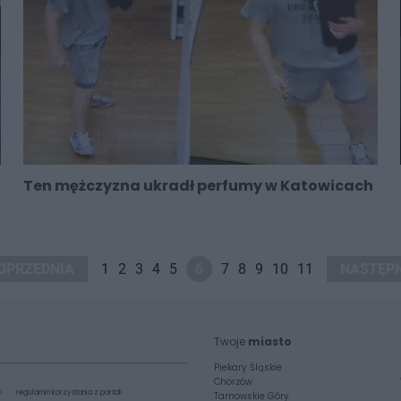
Ten mężczyzna ukradł perfumy w Katowicach
OPRZEDNIA
1
2
3
4
5
6
7
8
9
10
11
NASTĘP
Twoje
miasto
Piekary Śląskie
Chorzów
i
regulamin korzystania z portali
Tarnowskie Góry