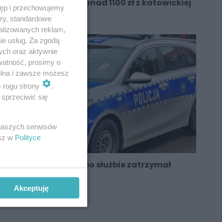
Ukradł perfumy za ponad 1100 zł z katowickiej
tęp i przechowujemy
drogerii
ory, standardowe
alizowanych reklam,
ie usług. Za zgodą
ych oraz aktywnie
watność, prosimy o
wolna i zawsze możesz
m rogu strony
.
sprzeciwić się
 naszych serwisów
esz w
Polityce
Katowicki policjant po służbie zatrzymał
pijanego kierowcę
Akceptuję