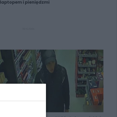
laptopem i pieniędzmi
REKLAMA