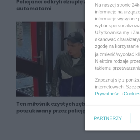
Policjanci odkryli dziuplę z nielegalnymi
Na naszej stronie 24
automatami
informacje na urządze
informacje wysyłane 
wybór spersonalizowan
Użytkownika my i Zau
skanować charakterys
zgodę na korzystanie 
ją zmienić/wycofać kl
Niektóre rodzaje prz
takiemu przetwarzaniu
Zapoznaj się z poniż
internetowych. Szcze
Prywatności
i
Cookie
Ten miłośnik czystych zębów jest
poszukiwany przez policję
PARTNERZY