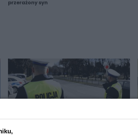
przerażony syn
niku,