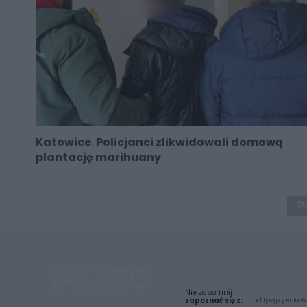
Katowice. Policjanci zlikwidowali domową
plantację marihuany
P
Nie zapomnij
zapoznać się z:
polityką prywatnośc