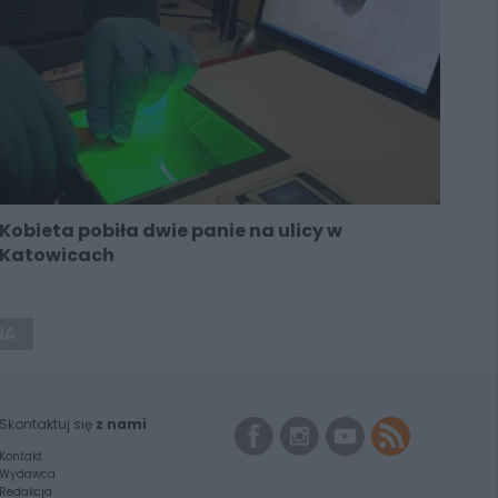
Kobieta pobiła dwie panie na ulicy w
Katowicach
NA
Skontaktuj się
z nami
Kontakt
Wydawca
Redakcja