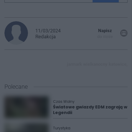
11/03/2024
Napisz
Redakcja
do mnie
jarmark wielkanocny katowice,
Polecane
Czas Wolny
Światowe gwiazdy EDM zagrają w
Legendii
Turystyka