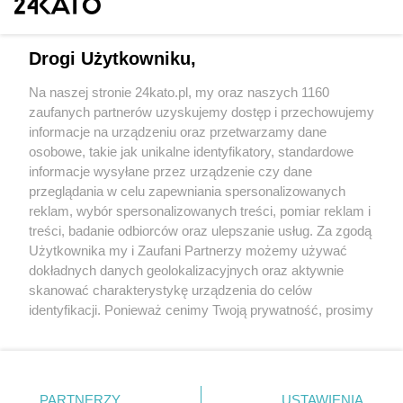
Drogi Użytkowniku,
Na naszej stronie 24kato.pl, my oraz naszych 1160
Wydawca mediów
lokalnych
zaufanych partnerów uzyskujemy dostęp i przechowujemy
informacje na urządzeniu oraz przetwarzamy dane
osobowe, takie jak unikalne identyfikatory, standardowe
informacje wysyłane przez urządzenie czy dane
przeglądania w celu zapewniania spersonalizowanych
reklam, wybór spersonalizowanych treści, pomiar reklam i
Nie zapomnij
treści, badanie odbiorców oraz ulepszanie usług. Za zgodą
zapoznać się z:
polityką prywatności
regulamin korzystania z portali
Użytkownika my i Zaufani Partnerzy możemy używać
Twoje
miasto
Skontakuj się
z nami
dokładnych danych geolokalizacyjnych oraz aktywnie
Piekary Śląskie
Kontakt
skanować charakterystykę urządzenia do celów
Chorzów
Wydawca
identyfikacji. Ponieważ cenimy Twoją prywatność, prosimy
Tarnowskie Góry
Redakcja
Ruda Śląska
Newsletter
o zgodę na korzystanie z tych technologii poprzez
Świętochłowice
Reklama
kliknięcie „Akceptuję”. Zgoda jest dobrowolna i zawsze
Tychy
możesz ją zmienić/wycofać klikając przycisk ustawień
Bytom
Katowice
prywatności znajdujący się w lewym dolnym rogu strony
PARTNERZY
USTAWIENIA
Gliwice