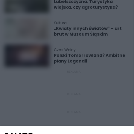
Lubelszczyzna. Turystyka
wiejska, czy agroturystyka?
Kultura
„Kwiaty innych światów" – art
brut w Muzeum Śląskim
Czas Wolny
Polski Tomorrowland? Ambitne
plany Legendii
REKLAMA
REKLAMA
REKLAMA