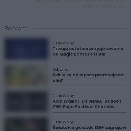
park handlowy katowice,
katowice nowy sklep,
katowice nowe sklepy,
Polecane
Czas Wolny
Trwają ostatnie przygotowania
do Magic Beats Festival
Reklama
Gdzie są najlepsze promocje na
olej?
Czas Wolny
Alan Walker, DJ SNAKE, Bedoes
2115: Fajer Festiwal Chorzów
Czas Wolny
Światowe gwiazdy EDM zagrają w