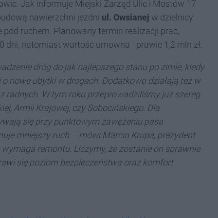
towic. Jak informuje Miejski Zarząd Ulic i Mostów 17
budową nawierzchni jezdni
ul. Owsianej
w dzielnicy
od ruchem. Planowany termin realizacji prac,
0 dni, natomiast wartość umowna - prawie 1,2 mln zł.
dzenie dróg do jak najlepszego stanu po zimie, kiedy
 o nowe ubytki w drogach. Dodatkowo działają też w
radnych. W tym roku przeprowadziliśmy już szereg
ej, Armii Krajowej, czy Sobocińskiego.
Dla
bywają się przy punktowym zawężeniu pasa
nuje mniejszy ruch –
mówi Marcin Krupa, prezydent
uż wymaga remontu. Liczymy, że zostanie on sprawnie
prawi się poziom bezpieczeństwa oraz komfort