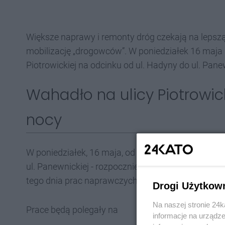
Większe naprawy i remonty dróg czekają na lepszą
mobilizację „drogowców”. W poniedziałek 16 maja 
Piotrowickiej na odcinku od ul. Hadyny do ul. Panew
Wahadło na ulicy Piotrowick
nocy
W poniedziałek, 16 maja, od godzin porannych w cią
ul. Panewnickiej - rozpocznie się czasowa zmiana 
tego dnia prac naprawczych nawierzchni.
Drogi Użytkow
Na naszej stronie 24
Prace będą polegały na
informacje na urządze