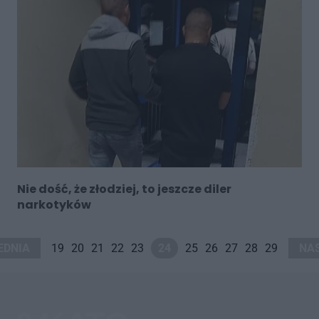
Nie dość, że złodziej, to jeszcze diler
narkotyków
EDNIA
19
20
21
22
23
24
25
26
27
28
29
NA