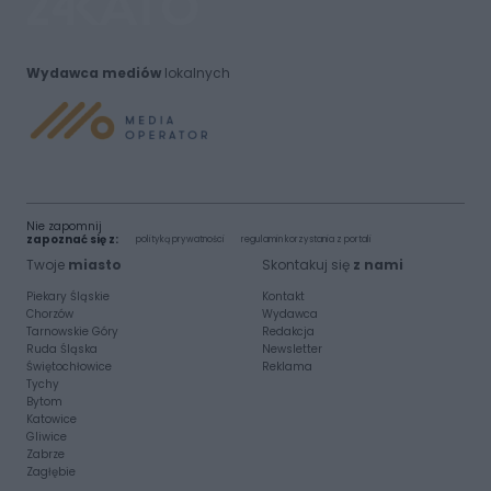
Wydawca mediów
lokalnych
Nie zapomnij
zapoznać się z:
polityką prywatności
regulamin korzystania z portali
Twoje
miasto
Skontakuj się
z nami
Piekary Śląskie
Kontakt
Chorzów
Wydawca
Tarnowskie Góry
Redakcja
Ruda Śląska
Newsletter
Świętochłowice
Reklama
Tychy
Bytom
Katowice
Gliwice
Zabrze
Zagłębie