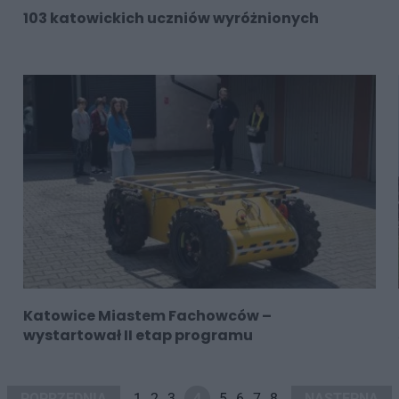
103 katowickich uczniów wyróżnionych
Katowice Miastem Fachowców –
wystartował II etap programu
POPRZEDNIA
1
2
3
4
5
6
7
8
NASTĘPNA