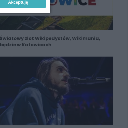
Akceptuję
Światowy zlot Wikipedystów, Wikimania,
będzie w Katowicach