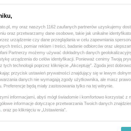
niku,
kato.pl, my oraz naszych 1162 zaufanych partnerów uzyskujemy dos
niu oraz przetwarzamy dane osobowe, takie jak unikalne identyfikat
przez urządzenie czy dane przeglądania w celu zapewniania sperson
ych treści, pomiar reklam i treści, badanie odbiorców oraz ulepszan
fani Partnerzy możemy używać dokładnych danych geolokalizacyjn
tykę urządzenia do celów identyfikacji. Ponieważ cenimy Twoją pry
z tych technologii poprzez kliknięcie „Akceptuję”. Zgoda jest dobro
Ranking Perspektywy 2024. Licea i technika w
ikając przycisk ustawień prywatności znajdujący się w lewym dolny
Katowicach
etwarzania danych nie wymagają zgody użytkownika, ale masz prawo 
. Preferencje będą miały zastosowania tylko na tej witrynie.
szymi informacjami, abyś mógł świadomie i komfortowo korzystać z
gółowe informacje dotyczące przetwarzania Twoich danych znajdzi
s
. oraz po kliknięciu w „Ustawienia”.