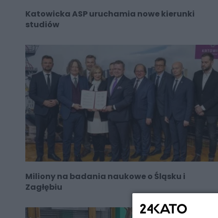
Katowicka ASP uruchamia nowe kierunki
studiów
Miliony na badania naukowe o Śląsku i
Zagłębiu