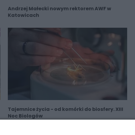
Andrzej Małecki nowym rektorem AWF w
Katowicach
Tajemnice życia - od komórki do biosfery. XIII
Noc Biologów