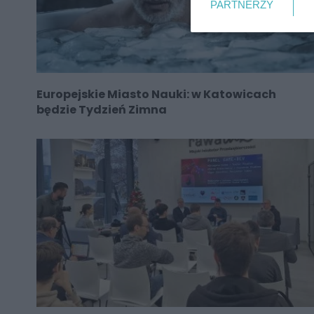
PARTNERZY
Europejskie Miasto Nauki: w Katowicach
będzie Tydzień Zimna