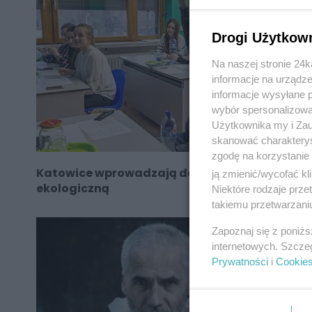
Drogi Użytkow
Na naszej stronie 24
informacje na urządze
informacje wysyłane 
wybór spersonalizowan
Użytkownika my i Zau
skanować charakterys
zgodę na korzystanie 
Katowice wprowadzają do szkół edukację
ją zmienić/wycofać kl
ekologiczną
Niektóre rodzaje prz
takiemu przetwarzaniu
Zapoznaj się z poniż
internetowych. Szcze
Prywatności
i
Cookie