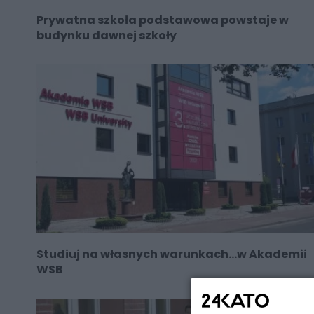
Prywatna szkoła podstawowa powstaje w
budynku dawnej szkoły
Studiuj na własnych warunkach…w Akademii
WSB