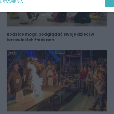
USTAWIENIA
Rodzice mogą podglądać swoje dzieci w
katowickich żłobkach