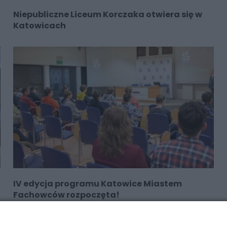
Niepubliczne Liceum Korczaka otwiera się w
Katowicach
IV edycja programu Katowice Miastem
Fachowców rozpoczęta!