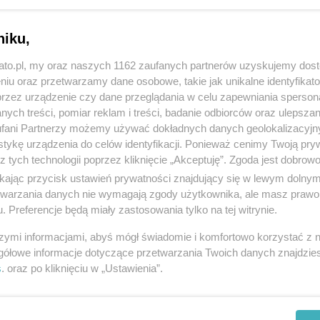
niku,
kato.pl, my oraz naszych 1162 zaufanych partnerów uzyskujemy dos
niu oraz przetwarzamy dane osobowe, takie jak unikalne identyfikat
przez urządzenie czy dane przeglądania w celu zapewniania sperson
ych treści, pomiar reklam i treści, badanie odbiorców oraz ulepszan
fani Partnerzy możemy używać dokładnych danych geolokalizacyjn
tykę urządzenia do celów identyfikacji. Ponieważ cenimy Twoją pry
z tych technologii poprzez kliknięcie „Akceptuję”. Zgoda jest dobro
Procedury wciąż się przeciągają. Rozbudowa
ikając przycisk ustawień prywatności znajdujący się w lewym dolny
szkoły stoi
etwarzania danych nie wymagają zgody użytkownika, ale masz prawo 
. Preferencje będą miały zastosowania tylko na tej witrynie.
szymi informacjami, abyś mógł świadomie i komfortowo korzystać z
gółowe informacje dotyczące przetwarzania Twoich danych znajdzi
s
. oraz po kliknięciu w „Ustawienia”.