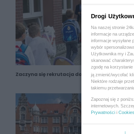
Drogi Użytkow
Na naszej stronie 24
informacje na urządze
informacje wysyłane 
wybór spersonalizowan
Użytkownika my i Zau
skanować charakterys
zgodę na korzystanie 
Zaczyna się rekrutacja do przedszkoli i szkół
ją zmienić/wycofać kl
Niektóre rodzaje prz
takiemu przetwarzaniu
Zapoznaj się z poniż
internetowych. Szcze
Prywatności
i
Cookie