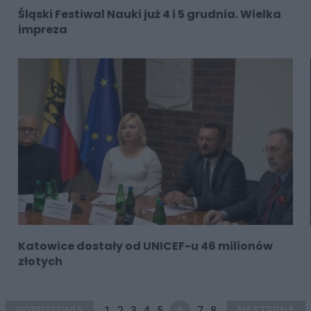
Śląski Festiwal Nauki już 4 i 5 grudnia. Wielka
impreza
Katowice dostały od UNICEF-u 46 milionów
złotych
POPRZEDNIA
1
2
3
4
5
6
7
8
NASTĘPNA