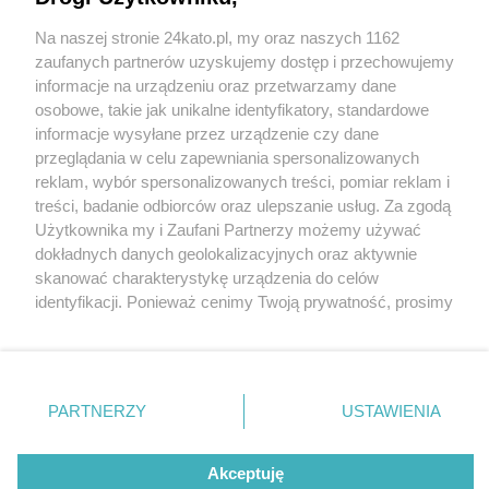
Na naszej stronie 24kato.pl, my oraz naszych 1162
Wydawca mediów
lokalnych
zaufanych partnerów uzyskujemy dostęp i przechowujemy
informacje na urządzeniu oraz przetwarzamy dane
osobowe, takie jak unikalne identyfikatory, standardowe
informacje wysyłane przez urządzenie czy dane
przeglądania w celu zapewniania spersonalizowanych
reklam, wybór spersonalizowanych treści, pomiar reklam i
Nie zapomnij
treści, badanie odbiorców oraz ulepszanie usług. Za zgodą
zapoznać się z:
polityką prywatności
regulamin korzystania z portali
Użytkownika my i Zaufani Partnerzy możemy używać
Twoje
miasto
Skontakuj się
z nami
dokładnych danych geolokalizacyjnych oraz aktywnie
Piekary Śląskie
Kontakt
skanować charakterystykę urządzenia do celów
Chorzów
Wydawca
identyfikacji. Ponieważ cenimy Twoją prywatność, prosimy
Tarnowskie Góry
Redakcja
Ruda Śląska
Newsletter
o zgodę na korzystanie z tych technologii poprzez
Świętochłowice
Reklama
kliknięcie „Akceptuję”. Zgoda jest dobrowolna i zawsze
Tychy
możesz ją zmienić/wycofać klikając przycisk ustawień
Bytom
Katowice
prywatności znajdujący się w lewym dolnym rogu strony
PARTNERZY
USTAWIENIA
Gliwice
. Niektóre rodzaje przetwarzania danych nie wymagają
Zabrze
Zagłębie
zgody użytkownika, ale masz prawo sprzeciwić się
Akceptuję
takiemu przetwarzaniu. Preferencje będą miały