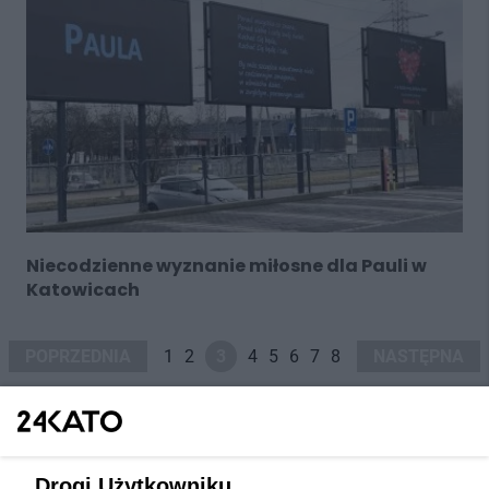
Niecodzienne wyznanie miłosne dla Pauli w
Katowicach
POPRZEDNIA
1
2
3
4
5
6
7
8
NASTĘPNA
Drogi Użytkowniku,