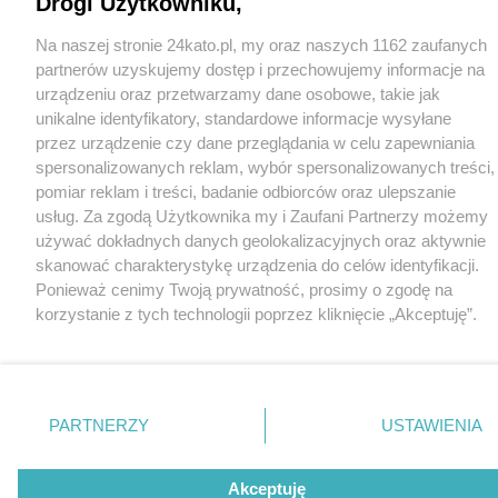
Drogi Użytkowniku,
Na naszej stronie 24kato.pl, my oraz naszych 1162 zaufanych
partnerów uzyskujemy dostęp i przechowujemy informacje na
urządzeniu oraz przetwarzamy dane osobowe, takie jak
unikalne identyfikatory, standardowe informacje wysyłane
przez urządzenie czy dane przeglądania w celu zapewniania
spersonalizowanych reklam, wybór spersonalizowanych treści,
pomiar reklam i treści, badanie odbiorców oraz ulepszanie
usług. Za zgodą Użytkownika my i Zaufani Partnerzy możemy
używać dokładnych danych geolokalizacyjnych oraz aktywnie
skanować charakterystykę urządzenia do celów identyfikacji.
Ponieważ cenimy Twoją prywatność, prosimy o zgodę na
korzystanie z tych technologii poprzez kliknięcie „Akceptuję”.
Zgoda jest dobrowolna i zawsze możesz ją zmienić/wycofać
klikając przycisk ustawień prywatności znajdujący się w lewym
dolnym rogu strony
. Niektóre rodzaje przetwarzania danych
nie wymagają zgody użytkownika, ale masz prawo sprzeciwić
PARTNERZY
USTAWIENIA
się takiemu przetwarzaniu. Preferencje będą miały
zastosowania tylko na tej witrynie.
Akceptuję