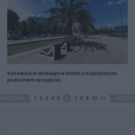
Katowice w dziesiątce miast z najwyższym
poziomem szczęścia
OPRZEDNIA
1
2
3
4
5
6
7
8
9
10
11
NASTĘP