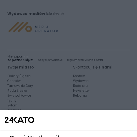
Wydawca mediów
lokalnych
Nie zapomnij
zapoznać się z:
polityką prywatności
regulamin korzystania z portali
Twoje
miasto
Skontakuj się
z nami
Piekary Śląskie
Kontakt
Chorzów
Wydawca
Tarnowskie Góry
Redakcja
Ruda Śląska
Newsletter
Świętochłowice
Reklama
Tychy
Bytom
Katowice
Gliwice
Zabrze
Zagłębie