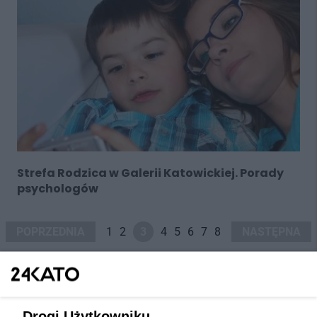
Strefa Rodzica w Galerii Katowickiej. Porady
psychologów
POPRZEDNIA
1
2
3
4
5
6
7
8
NASTĘPNA
Drogi Użytkowniku,