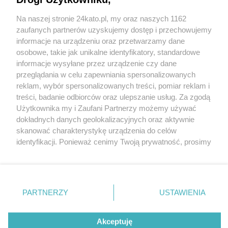
Na naszej stronie 24kato.pl, my oraz naszych 1162
Wydawca mediów
lokalnych
zaufanych partnerów uzyskujemy dostęp i przechowujemy
informacje na urządzeniu oraz przetwarzamy dane
osobowe, takie jak unikalne identyfikatory, standardowe
informacje wysyłane przez urządzenie czy dane
przeglądania w celu zapewniania spersonalizowanych
reklam, wybór spersonalizowanych treści, pomiar reklam i
Nie zapomnij
treści, badanie odbiorców oraz ulepszanie usług. Za zgodą
zapoznać się z:
polityką prywatności
regulamin korzystania z portali
Użytkownika my i Zaufani Partnerzy możemy używać
Twoje
miasto
Skontakuj się
z nami
dokładnych danych geolokalizacyjnych oraz aktywnie
Piekary Śląskie
Kontakt
skanować charakterystykę urządzenia do celów
Chorzów
Wydawca
identyfikacji. Ponieważ cenimy Twoją prywatność, prosimy
Tarnowskie Góry
Redakcja
Ruda Śląska
Newsletter
o zgodę na korzystanie z tych technologii poprzez
Świętochłowice
Reklama
kliknięcie „Akceptuję”. Zgoda jest dobrowolna i zawsze
Tychy
możesz ją zmienić/wycofać klikając przycisk ustawień
Bytom
Katowice
prywatności znajdujący się w lewym dolnym rogu strony
PARTNERZY
USTAWIENIA
Gliwice
. Niektóre rodzaje przetwarzania danych nie wymagają
Zabrze
Zagłębie
zgody użytkownika, ale masz prawo sprzeciwić się
Akceptuję
takiemu przetwarzaniu. Preferencje będą miały