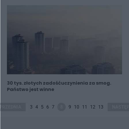
30 tys. złotych zadośćuczynienia za smog.
Państwo jest winne
PRZEDNIA
3
4
5
6
7
8
9
10
11
12
13
NASTĘ