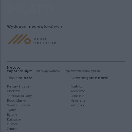
Wydawca mediów
lokalnych
Nie zapomnij
zapoznać się z:
polityką prywatności
regulamin korzystania z portali
Twoje
miasto
Skontakuj się
z nami
Piekary Śląskie
Kontakt
Chorzów
Wydawca
Tarnowskie Góry
Redakcja
Ruda Śląska
Newsletter
Świętochłowice
Reklama
Tychy
Bytom
Katowice
Gliwice
Zabrze