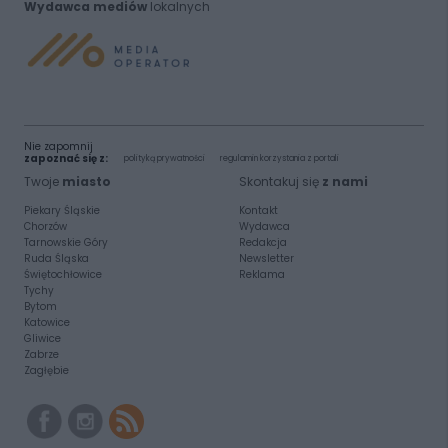
Wydawca mediów
lokalnych
Nie zapomnij
zapoznać się z:
polityką prywatności
regulamin korzystania z portali
Twoje
miasto
Skontakuj się
z nami
Piekary Śląskie
Kontakt
Chorzów
Wydawca
Tarnowskie Góry
Redakcja
Ruda Śląska
Newsletter
Świętochłowice
Reklama
Tychy
Bytom
Katowice
Gliwice
Zabrze
Zagłębie