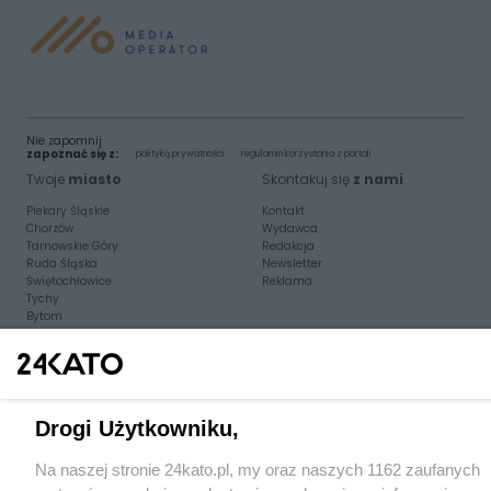
Nie zapomnij
zapoznać się z:
polityką prywatności
regulamin korzystania z portali
Twoje
miasto
Skontakuj się
z nami
Piekary Śląskie
Kontakt
Chorzów
Wydawca
Tarnowskie Góry
Redakcja
Ruda Śląska
Newsletter
Świętochłowice
Reklama
Tychy
Bytom
Katowice
Gliwice
Zabrze
Zagłębie
Drogi Użytkowniku,
Na naszej stronie 24kato.pl, my oraz naszych 1162 zaufanych