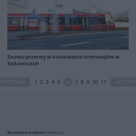
Znowu przerwy w kursowaniu tramwajów w
Katowicach
OPRZEDNIA
1
2
3
4
5
6
7
8
9
10
11
NASTĘP
Wydawca mediów
lokalnych