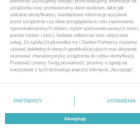
partnerów uzyskujemy dostęp i przechowujemy informacje na
urządzeniu oraz przetwarzamy dane osobowe, takie jak
unikalne identyfikatory, standardowe informacje wysyłane
przez urządzenie czy dane przeglądania w celu zapewniania
spersonalizowanych reklam, wybór spersonalizowanych treści,
pomiar reklam i treści, badanie odbiorców oraz ulepszanie
usług. Za zgodą Użytkownika my i Zaufani Partnerzy możemy
używać dokładnych danych geolokalizacyjnych oraz aktywnie
skanować charakterystykę urządzenia do celów identyfikacji.
Ponieważ cenimy Twoją prywatność, prosimy o zgodę na
korzystanie z tych technologii poprzez kliknięcie „Akceptuję”.
Zgoda jest dobrowolna i zawsze możesz ją zmienić/wycofać
klikając przycisk ustawień prywatności znajdujący się w lewym
dolnym rogu strony
. Niektóre rodzaje przetwarzania danych
nie wymagają zgody użytkownika, ale masz prawo sprzeciwić
PARTNERZY
USTAWIENIA
się takiemu przetwarzaniu. Preferencje będą miały
zastosowania tylko na tej witrynie.
Akceptuję
Zapoznaj się z poniższymi informacjami, abyś mógł świadomie
i komfortowo korzystać z naszych serwisów internetowych.
Szczegółowe informacje dotyczące przetwarzania Twoich