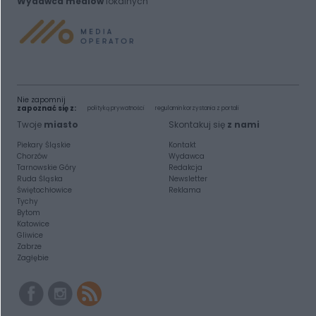
Wydawca mediów
lokalnych
Nie zapomnij
zapoznać się z:
polityką prywatności
regulamin korzystania z portali
Twoje
miasto
Skontakuj się
z nami
Piekary Śląskie
Kontakt
Chorzów
Wydawca
Tarnowskie Góry
Redakcja
Ruda Śląska
Newsletter
Świętochłowice
Reklama
Tychy
Bytom
Katowice
Gliwice
Zabrze
Zagłębie