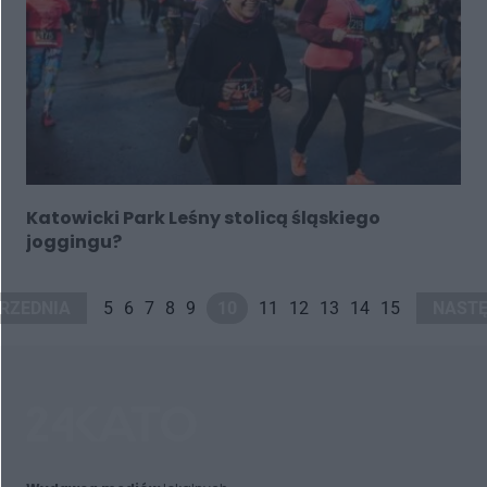
Katowicki Park Leśny stolicą śląskiego
joggingu?
RZEDNIA
5
6
7
8
9
10
11
12
13
14
15
NAST