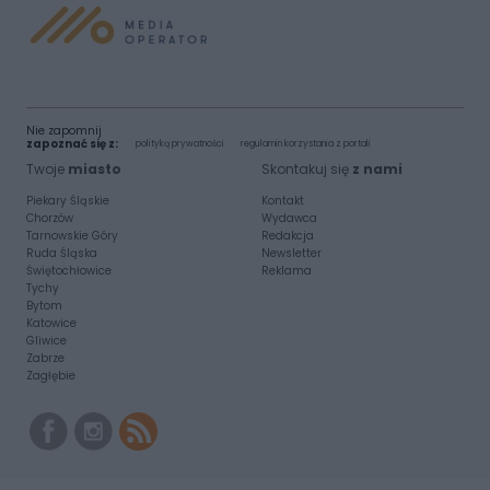
Nie zapomnij
zapoznać się z:
polityką prywatności
regulamin korzystania z portali
Twoje
miasto
Skontakuj się
z nami
Piekary Śląskie
Kontakt
Chorzów
Wydawca
Tarnowskie Góry
Redakcja
Ruda Śląska
Newsletter
Świętochłowice
Reklama
Tychy
Bytom
Katowice
Gliwice
Zabrze
Zagłębie