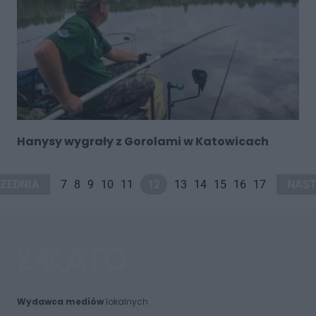
Hanysy wygrały z Gorolami w Katowicach
ZEDNIA
7
8
9
10
11
12
13
14
15
16
17
NAST
Wydawca mediów
lokalnych