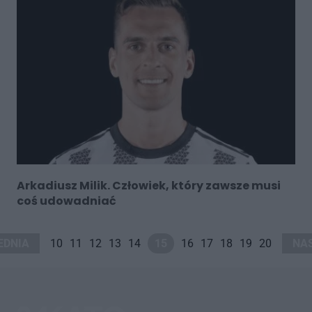
Arkadiusz Milik. Człowiek, który zawsze musi
coś udowadniać
EDNIA
10
11
12
13
14
15
16
17
18
19
20
NA