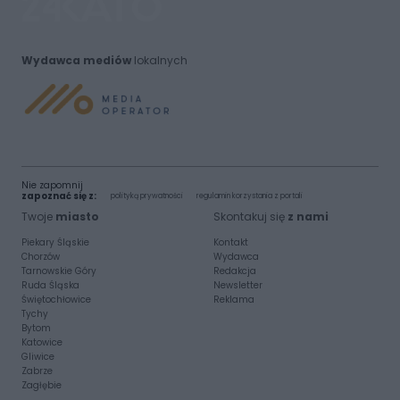
Wydawca mediów
lokalnych
Nie zapomnij
zapoznać się z:
polityką prywatności
regulamin korzystania z portali
Twoje
miasto
Skontakuj się
z nami
Piekary Śląskie
Kontakt
Chorzów
Wydawca
Tarnowskie Góry
Redakcja
Ruda Śląska
Newsletter
Świętochłowice
Reklama
Tychy
Bytom
Katowice
Gliwice
Zabrze
Zagłębie