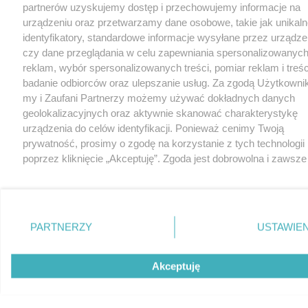
partnerów uzyskujemy dostęp i przechowujemy informacje na
urządzeniu oraz przetwarzamy dane osobowe, takie jak unikaln
identyfikatory, standardowe informacje wysyłane przez urządze
czy dane przeglądania w celu zapewniania spersonalizowanych
reklam, wybór spersonalizowanych treści, pomiar reklam i treśc
badanie odbiorców oraz ulepszanie usług. Za zgodą Użytkowni
my i Zaufani Partnerzy możemy używać dokładnych danych
geolokalizacyjnych oraz aktywnie skanować charakterystykę
urządzenia do celów identyfikacji. Ponieważ cenimy Twoją
prywatność, prosimy o zgodę na korzystanie z tych technologii
poprzez kliknięcie „Akceptuję”. Zgoda jest dobrowolna i zawsze
możesz ją zmienić/wycofać klikając przycisk ustawień prywatn
znajdujący się w lewym dolnym rogu strony
. Niektóre rodza
przetwarzania danych nie wymagają zgody użytkownika, ale m
prawo sprzeciwić się takiemu przetwarzaniu. Preferencje będą
PARTNERZY
USTAWIEN
miały zastosowania tylko na tej witrynie.
Zapoznaj się z poniższymi informacjami, abyś mógł świadomie 
Akceptuję
komfortowo korzystać z naszych serwisów internetowych.
Szczegółowe informacje dotyczące przetwarzania Twoich dany
znajdziesz w
Polityce Prywatności
i
Cookies
. oraz po kliknięciu