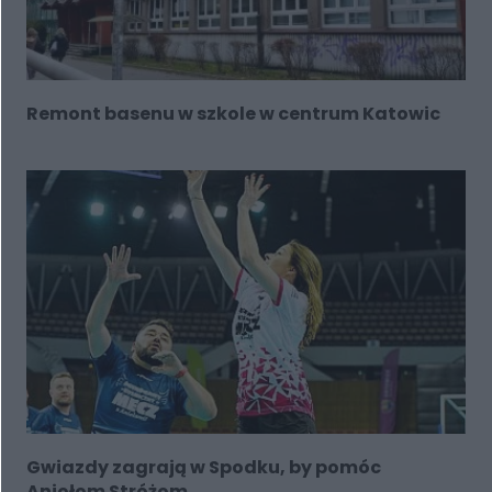
Remont basenu w szkole w centrum Katowic
Gwiazdy zagrają w Spodku, by pomóc
Aniołom Stróżom