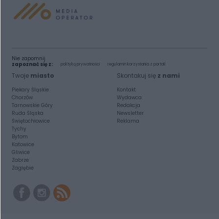
Nie zapomnij
zapoznać się z:
polityką prywatności
regulamin korzystania z portali
Twoje
miasto
Skontakuj się
z nami
Piekary Śląskie
Kontakt
Chorzów
Wydawca
Tarnowskie Góry
Redakcja
Ruda Śląska
Newsletter
Świętochłowice
Reklama
Tychy
Bytom
Katowice
Gliwice
Zabrze
Zagłębie