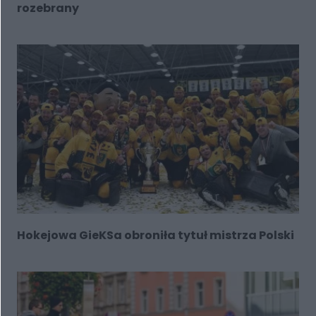
rozebrany
Hokejowa GieKSa obroniła tytuł mistrza Polski