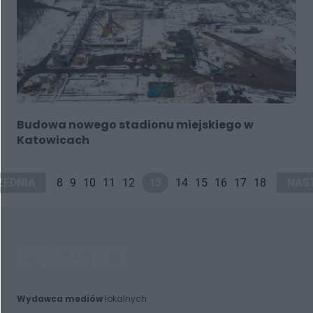
Budowa nowego stadionu miejskiego w
Katowicach
ZEDNIA
8
9
10
11
12
13
14
15
16
17
18
NAS
Wydawca mediów
lokalnych