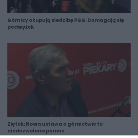
Górnicy okupują siedzibę PGG. Domagają się
podwyżek
Ziętek: Nowa ustawa o górnictwie to
niedozwolona pomoc