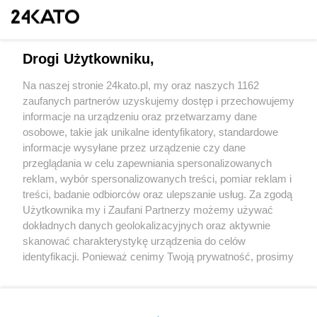
1
2
NASTĘPNA
Drogi Użytkowniku,
Na naszej stronie 24kato.pl, my oraz naszych 1162
zaufanych partnerów uzyskujemy dostęp i przechowujemy
informacje na urządzeniu oraz przetwarzamy dane
osobowe, takie jak unikalne identyfikatory, standardowe
Wydawca mediów
lokalnych
informacje wysyłane przez urządzenie czy dane
przeglądania w celu zapewniania spersonalizowanych
reklam, wybór spersonalizowanych treści, pomiar reklam i
treści, badanie odbiorców oraz ulepszanie usług. Za zgodą
Użytkownika my i Zaufani Partnerzy możemy używać
dokładnych danych geolokalizacyjnych oraz aktywnie
skanować charakterystykę urządzenia do celów
Nie zapomnij
zapoznać się z:
polityką prywatności
regulamin korzystania z portali
identyfikacji. Ponieważ cenimy Twoją prywatność, prosimy
Twoje
miasto
Skontaktuj się
z nami
o zgodę na korzystanie z tych technologii poprzez
kliknięcie „Akceptuję”. Zgoda jest dobrowolna i zawsze
Piekary Śląskie
Kontakt
Chorzów
Wydawca
możesz ją zmienić/wycofać klikając przycisk ustawień
Tarnowskie Góry
Redakcja