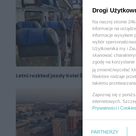
Drogi Użytkow
Na naszej stronie 24
informacje na urządze
informacje wysyłane 
wybór spersonalizowan
Użytkownika my i Zau
skanować charakterys
zgodę na korzystanie 
ją zmienić/wycofać kl
Letni rozkład jazdy Kolei Śląskich 2021
Niektóre rodzaje prz
takiemu przetwarzaniu
Zapoznaj się z poniż
internetowych. Szcze
Prywatności
i
Cookie
PARTNERZY