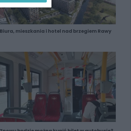
Biura, mieszkania i hotel nad brzegiem Rawy
Znowu będzie można kupić bilet w autobusie?