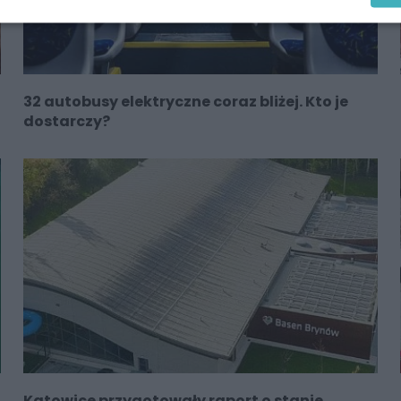
32 autobusy elektryczne coraz bliżej. Kto je
dostarczy?
Katowice przygotowały raport o stanie