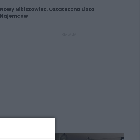
Nowy Nikiszowiec. Ostateczna Lista
Najemców
REKLAMA