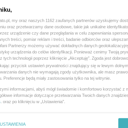
niku,
kato.pl, my oraz naszych 1162 zaufanych partnerów uzyskujemy dos
niu oraz przetwarzamy dane osobowe, takie jak unikalne identyfikat
przez urządzenie czy dane przeglądania w celu zapewniania sperson
ych treści, pomiar reklam i treści, badanie odbiorców oraz ulepszan
fani Partnerzy możemy używać dokładnych danych geolokalizacyjn
tykę urządzenia do celów identyfikacji. Ponieważ cenimy Twoją pry
z tych technologii poprzez kliknięcie „Akceptuję”. Zgoda jest dobro
ikając przycisk ustawień prywatności znajdujący się w lewym dolny
Finał "Kopalni Start-upów" już jutro!
etwarzania danych nie wymagają zgody użytkownika, ale masz prawo 
. Preferencje będą miały zastosowania tylko na tej witrynie.
szymi informacjami, abyś mógł świadomie i komfortowo korzystać z
gółowe informacje dotyczące przetwarzania Twoich danych znajdzi
s
. oraz po kliknięciu w „Ustawienia”.
USTAWIENIA