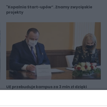
"Kopalnia Start-upów”. Znamy zwycięskie
projekty
UE przebuduje kampus za 3 mln zł dzięki
dotacji marszałka