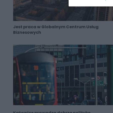
Jest praca w Globalnym Centrum Usług
Biznesowych
Katowice prowadzą dobrze politykę