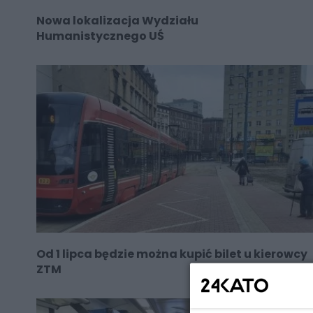
Nowa lokalizacja Wydziału
Humanistycznego UŚ
Od 1 lipca będzie można kupić bilet u kierowcy
ZTM