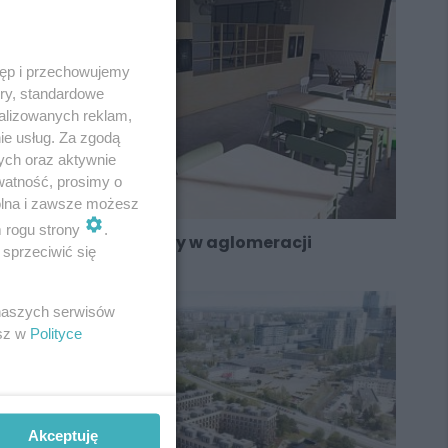
tęp i przechowujemy
ory, standardowe
alizowanych reklam,
ie usług. Za zgodą
ych oraz aktywnie
watność, prosimy o
wolna i zawsze możesz
m rogu strony
.
Kolejny sklep socjalny w aglomeracji
sprzeciwić się
 naszych serwisów
esz w
Polityce
Akceptuję