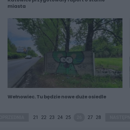
miasta
Wełnowiec. Tu będzie nowe duże osiedle
OPRZEDNIA
21
22
23
24
25
26
27
28
NASTĘP