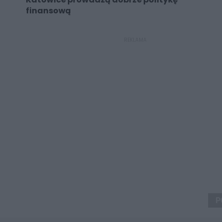
finansową
REKLAMA
P